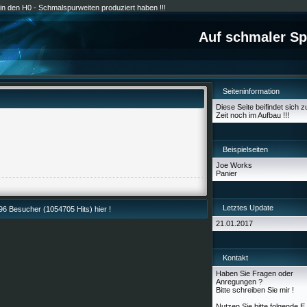
e in den H0 - Schmalspurweiten produziert haben !!!
Auf schmaler Sp
Seiteninformation
Diese Seite beifindet sich z
Zeit noch im Aufbau !!!
Beispielseiten
Joe Works
Panier
Letztes Update
6 Besucher (1054705 Hits) hier !
21.01.2017
Kontakt
Haben Sie Fragen oder
Anregungen ?
Bitte schreiben Sie mir !
Nutzen Sie bitte folgende E 