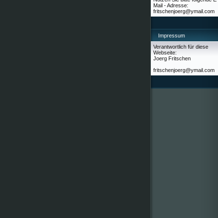
Mail - Adresse:
fritschenjoerg@ymail.com
Impressum
Verantwortlich für diese
Webseite:
Joerg Fritschen
fritschenjoerg@ymail.com