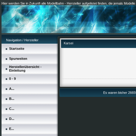
Hier werden Sie in Zukunft alle Modellbahn - Hersteller aufgelistet finden, die jemals Modell
Navigation / Hersteller
Karsei
Startseite
Spurweiten
Herstellerübersicht -
Einleitung
0 - 9
A...
Es waren bisher 26659
B...
C...
D...
E...