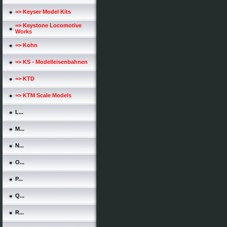
=> Keyser Model Kits
=> Keystone Locomotive
Works
=> Kohn
=> KS - Modelleisenbahnen
=> KTD
=> KTM Scale Models
L...
M...
N...
O...
P...
Q...
R...