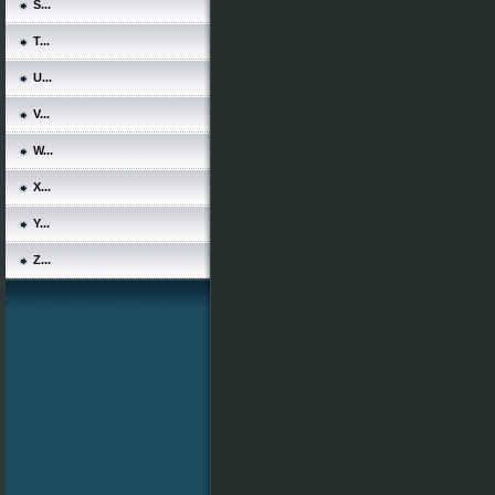
S...
T...
U...
V...
W...
X...
Y...
Z...