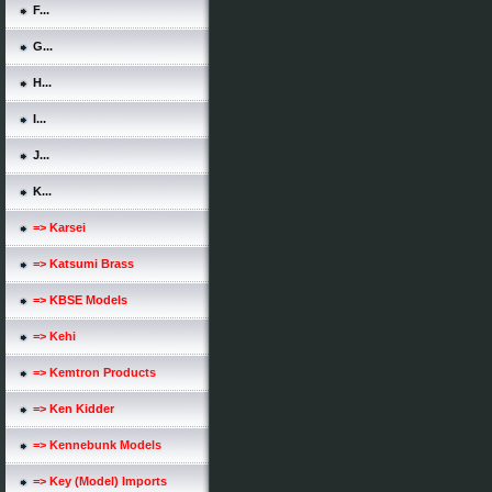
F...
G...
H...
I...
J...
K...
=> Karsei
=> Katsumi Brass
=> KBSE Models
=> Kehi
=> Kemtron Products
=> Ken Kidder
=> Kennebunk Models
=> Key (Model) Imports