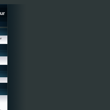
ur
ur
-