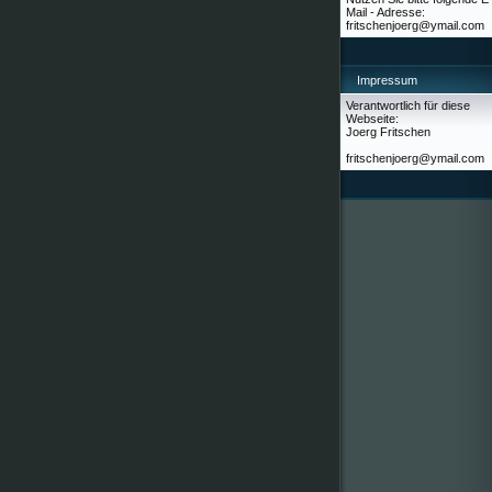
Mail - Adresse:
fritschenjoerg@ymail.com
Impressum
Verantwortlich für diese
Webseite:
Joerg Fritschen
fritschenjoerg@ymail.com