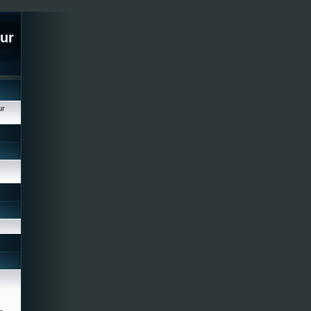
ur
ur
-