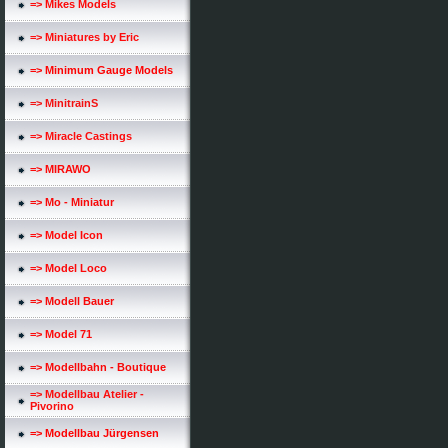
=> Mikes Models
=> Miniatures by Eric
=> Minimum Gauge Models
=> MinitrainS
=> Miracle Castings
=> MIRAWO
=> Mo - Miniatur
=> Model Icon
=> Model Loco
=> Modell Bauer
=> Model 71
=> Modellbahn - Boutique
=> Modellbau Atelier -
Pivorino
=> Modellbau Jürgensen