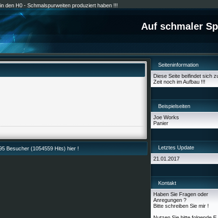
e in den H0 - Schmalspurweiten produziert haben !!!
Auf schmaler Sp
Seiteninformation
Diese Seite beifindet sich z
Zeit noch im Aufbau !!!
Beispielseiten
Joe Works
Panier
Letztes Update
5 Besucher (1054559 Hits) hier !
21.01.2017
Kontakt
Haben Sie Fragen oder
Anregungen ?
Bitte schreiben Sie mir !
Nutzen Sie bitte folgende E 