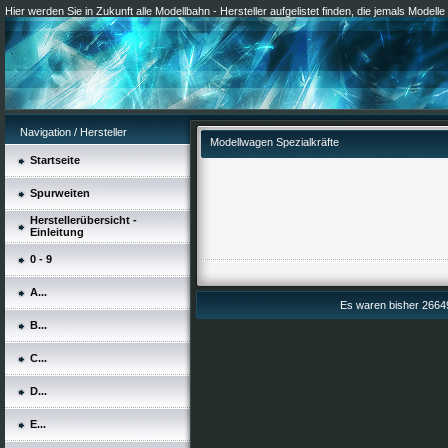
Hier werden Sie in Zukunft alle Modellbahn - Hersteller aufgelistet finden, die jemals Modell
Navigation / Hersteller
Modellwagen Spezialkräfte
Startseite
Spurweiten
Herstellerübersicht -
Einleitung
0 - 9
A...
Es waren bisher 26649
B...
C...
D...
E...