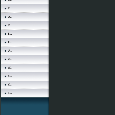
P...
Q...
R...
S...
T...
U...
V...
W...
X...
Y...
Z...