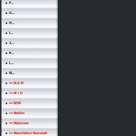
F...
G...
H...
I...
J...
K...
L...
M...
=> M & M
=> M + D
=> M3M
=> MaiSto
=> Malutram
=> Manufaktur Neustadt