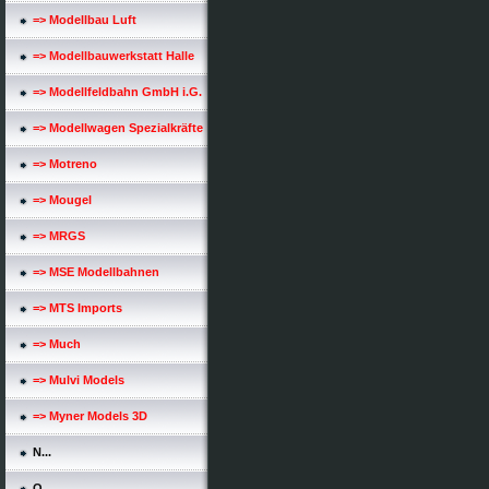
=> Modellbau Luft
=> Modellbauwerkstatt Halle
=> Modellfeldbahn GmbH i.G.
=> Modellwagen Spezialkräfte
=> Motreno
=> Mougel
=> MRGS
=> MSE Modellbahnen
=> MTS Imports
=> Much
=> Mulvi Models
=> Myner Models 3D
N...
O...